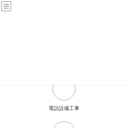
コ
ナ
ン
ビ
し
テ
ゲ
ン
ー
ツ
シ
へ
ョ
ス
ン
皆様のご愛顧のおかげで、創業50年になりました
Previous
Next
キ
に
ッ
移
プ
動
電話設備工事