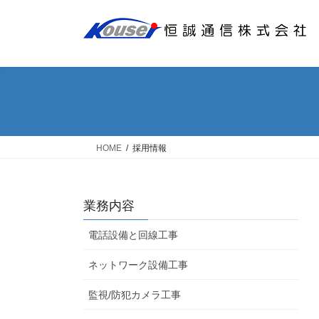
コ
ナ
ン
ビ
テ
ゲ
ン
ー
ツ
シ
へ
ョ
ス
ン
キ
に
ッ
移
HOME
採用情報
プ
動
業務内容
電話設備と回線工事
ネットワーク設備工事
監視/防犯カメラ工事