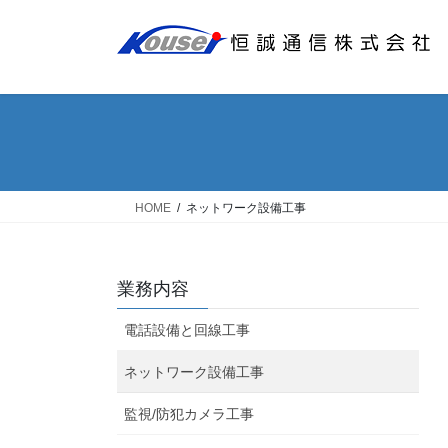
コ
ナ
ン
ビ
テ
ゲ
ン
ー
ツ
シ
へ
ョ
ス
ン
キ
に
ッ
移
HOME
ネットワーク設備工事
プ
動
業務内容
電話設備と回線工事
ネットワーク設備工事
監視/防犯カメラ工事