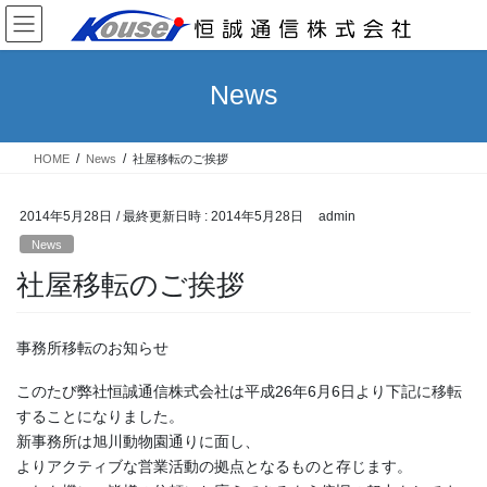
コ
ナ
ン
ビ
テ
ゲ
ン
ー
News
ツ
シ
へ
ョ
ス
ン
HOME
News
社屋移転のご挨拶
キ
に
ッ
移
プ
動
2014年5月28日
/ 最終更新日時 :
2014年5月28日
admin
News
社屋移転のご挨拶
事務所移転のお知らせ
このたび弊社恒誠通信株式会社は平成26年6月6日より下記に移転
することになりました。
新事務所は旭川動物園通りに面し、
よりアクティブな営業活動の拠点となるものと存じます。